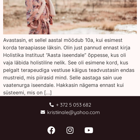
Avastasin, et sellel aastal möödub 10a, kui esimest
korda teraapiasse läksin. Olin just pannud ennast kirja
Holistika Instituut “Aasta iseendale” õppesse, kus oli
vaja läbida holistiline nelik. See oli esimene kord, kus
pelgalt terapeudiga vestluse käigus teadvustasin endas
mustreid, mis piirasid mind. Selle aastaga sain uue
vaatenurga iseendale. Hakkasin nägema ennast kui
süsteemi, mis on […]
+ 372 5 053 682
kristiinale@yahoo.com