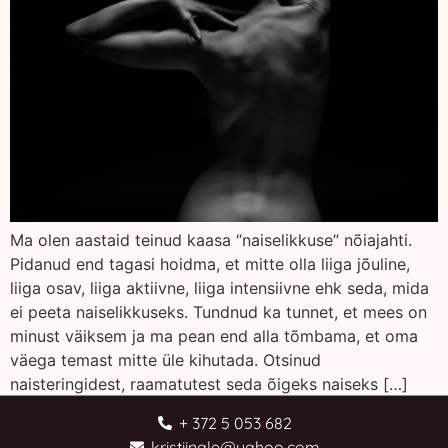
Ma olen aastaid teinud kaasa “naiselikkuse” nõiajahti.
Pidanud end tagasi hoidma, et mitte olla liiga jõuline,
liiga osav, liiga aktiivne, liiga intensiivne ehk seda, mida
ei peeta naiselikkuseks. Tundnud ka tunnet, et mees on
minust väiksem ja ma pean end alla tõmbama, et oma
väega temast mitte üle kihutada. Otsinud
naisteringidest, raamatutest seda õigeks naiseks […]
+ 372 5 053 682
kristiinale@yahoo.com