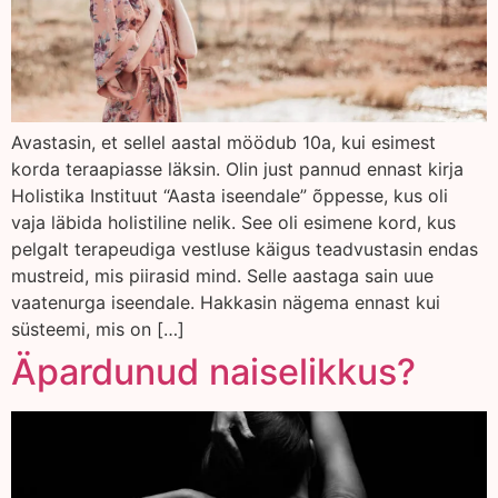
Avastasin, et sellel aastal möödub 10a, kui esimest
korda teraapiasse läksin. Olin just pannud ennast kirja
Holistika Instituut “Aasta iseendale” õppesse, kus oli
vaja läbida holistiline nelik. See oli esimene kord, kus
pelgalt terapeudiga vestluse käigus teadvustasin endas
mustreid, mis piirasid mind. Selle aastaga sain uue
vaatenurga iseendale. Hakkasin nägema ennast kui
süsteemi, mis on […]
Äpardunud naiselikkus?